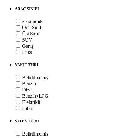
ARAÇ SINIFI
Ekonomik
Orta Sınıf
Üst Sınıf
SUV
Geniş
Lüks
YAKIT TÜRÜ
Belirtilmemiş
Benzin
Dizel
Benzin+LPG
Elektrikli
Hibrit
VİTES TÜRÜ
Belirtilmemiş