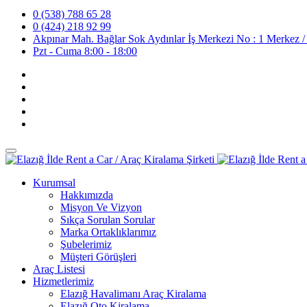
0 (538) 788 65 28
0 (424) 218 92 99
Akpınar Mah. Bağlar Sok Aydınlar İş Merkezi No : 1 Merkez /
Pzt - Cuma 8:00 - 18:00
Kurumsal
Hakkımızda
Misyon Ve Vizyon
Sıkça Sorulan Sorular
Marka Ortaklıklarımız
Şubelerimiz
Müşteri Görüşleri
Araç Listesi
Hizmetlerimiz
Elazığ Havalimanı Araç Kiralama
Elazığ Oto Kiralama