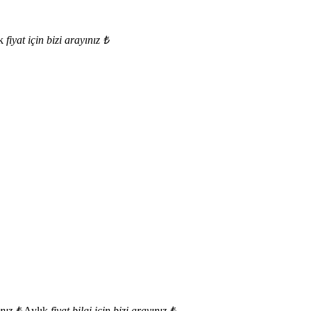
k
fiyat için bizi arayınız
₺
ınız
₺
Aylık
fiyat bilgi için bizi arayınız
₺