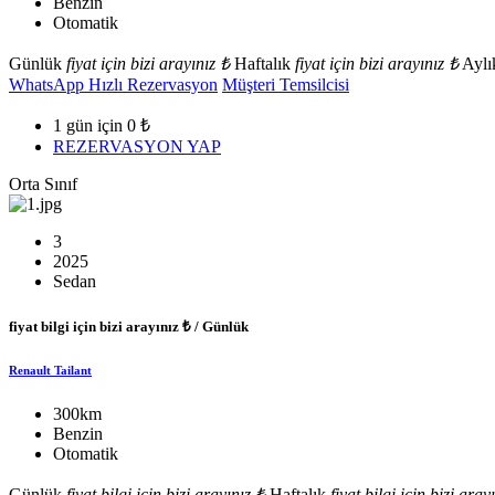
Benzin
Otomatik
Günlük
fiyat için bizi arayınız
₺
Haftalık
fiyat için bizi arayınız
₺
Aylı
WhatsApp Hızlı Rezervasyon
Müşteri Temsilcisi
1 gün için
0
₺
REZERVASYON YAP
Orta Sınıf
3
2025
Sedan
fiyat bilgi için bizi arayınız
₺ / Günlük
Renault Tailant
300km
Benzin
Otomatik
Günlük
fiyat bilgi için bizi arayınız
₺
Haftalık
fiyat bilgi için bizi aray